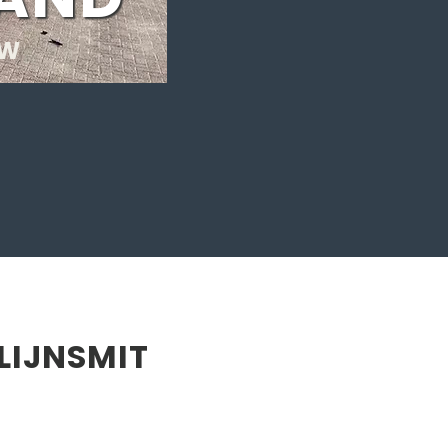
UW
IJNSMIT