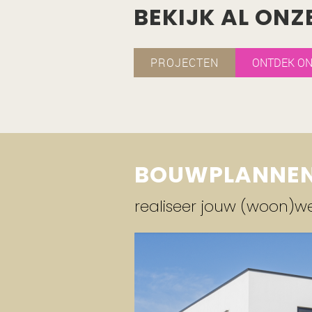
BEKIJK AL ONZ
PROJECTEN
ONTDEK ON
BOUWPLANNE
realiseer jouw (woon)w