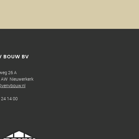
V BOUW BV
sweg 26 A
 AW Nieuwerkerk
@venvbouw.nl
 24 14 00