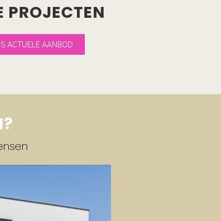
E PROJECTEN
S ACTUELE AANBOD
N?
ensen