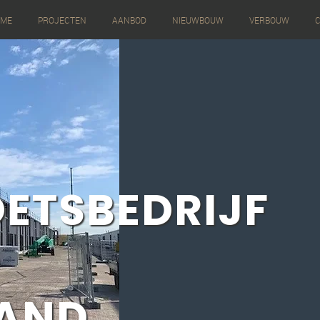
OME
PROJECTEN
AANBOD
NIEUWBOUW
VERBOUW
C
ETSBEDRIJF
LAND