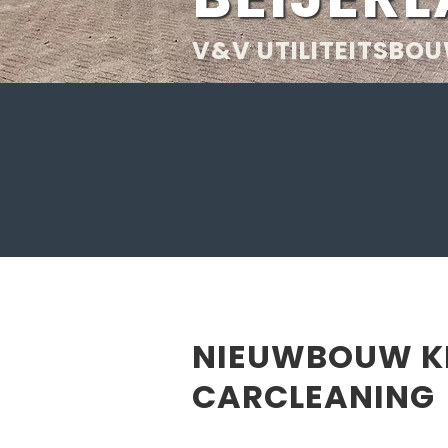
V&V UTILITEITSBO
NIEUWBOUW KL
CARCLEANING