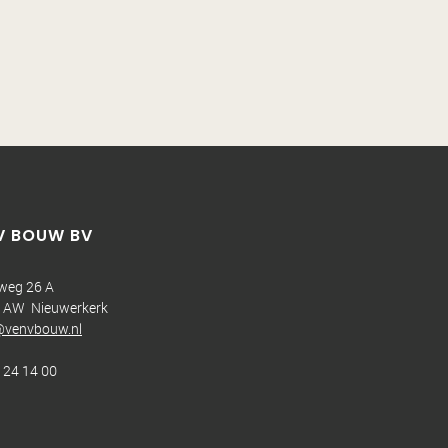
V BOUW BV
sweg 26 A
 AW Nieuwerkerk
@venvbouw.nl
 24 14 00