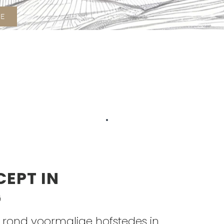
TE
EPT IN
G
rond voormalige hofstedes in